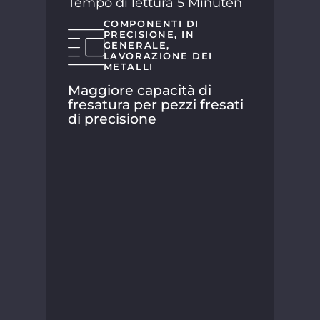
Tempo di lettura 5 Minuten
COMPONENTI DI
PRECISIONE
,
IN
GENERALE
,
LAVORAZIONE DEI
METALLI
Maggiore capacità di
fresatura per pezzi fresati
di precisione
SPA
suo
la 