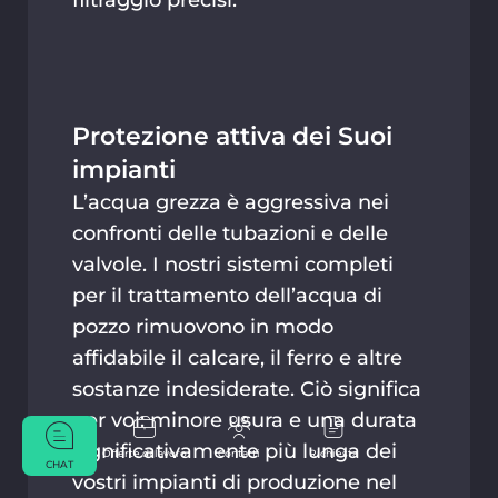
filtraggio precisi.
Protezione attiva dei Suoi
impianti
L’acqua grezza è aggressiva nei
confronti delle tubazioni e delle
valvole. I nostri sistemi completi
per il trattamento dell’acqua di
pozzo rimuovono in modo
affidabile il calcare, il ferro e altre
sostanze indesiderate. Ciò significa
per voi: minore usura e una durata
significativamente più lunga dei
Offerte di lavoro
Contatti
Richiesta
CHAT
vostri impianti di produzione nel