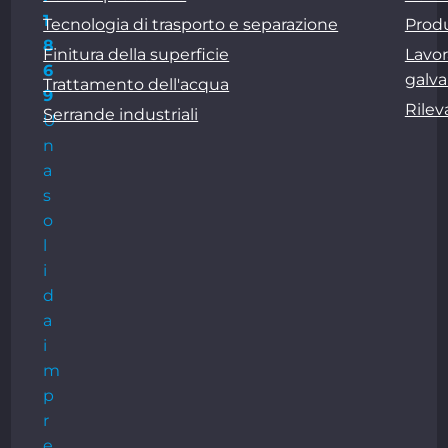
1
Tecnologia di trasporto e separazione
Produ
8
Finitura della superficie
Lavor
6
galva
Trattamento dell'acqua
9
Rile
Serrande industriali
U
n
a
s
o
l
i
d
a
i
m
p
r
e