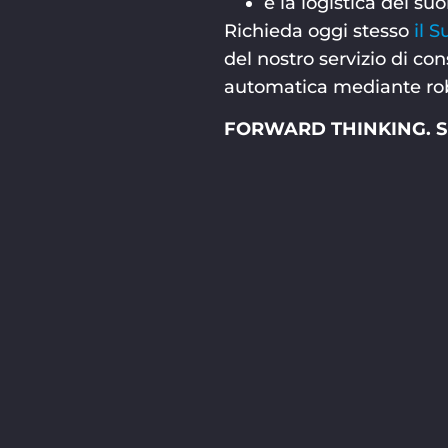
e la logistica dei suo
Richieda oggi stesso
il 
del nostro servizio di co
automatica mediante rob
FORWARD THINKING. SI