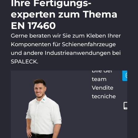
Ihre Fertigungs­
experten zum Thema
EN 17460
Gerne beraten wir Sie zum Kleben Ihrer
Komponenten für Schienenfahrzeuge
MATHIAS
Resti
+
BRANDT
und andere Industrieanwendungen bei
conta
4
SPALECK.
Responsa
9
bile del
2
team
8
Vendite
7
tecniche
1
2
1
3
4