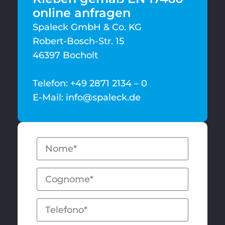
online anfragen
Spaleck GmbH & Co. KG
Robert-Bosch-Str. 15
46397 Bocholt
Telefon: +49 2871 2134 – 0
E-Mail: info@spaleck.de