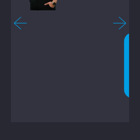
-
6
5
1
C
H
A
T
T
A
T
E
O
R
A