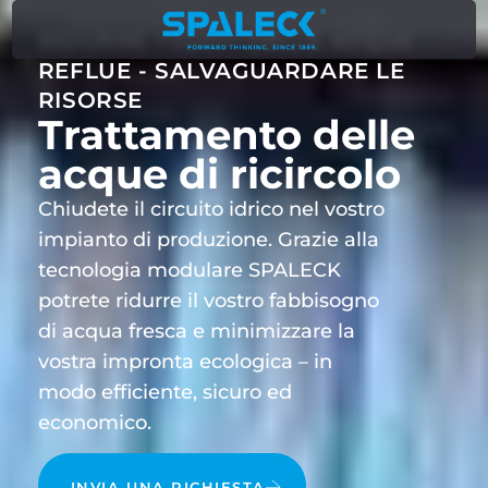
RIDURRE I COSTI DELLE ACQUE
REFLUE - SALVAGUARDARE LE
RISORSE
Trattamento delle
acque di ricircolo
Chiudete il circuito idrico nel vostro
impianto di produzione. Grazie alla
tecnologia modulare SPALECK
potrete ridurre il vostro fabbisogno
di acqua fresca e minimizzare la
vostra impronta ecologica – in
modo efficiente, sicuro ed
economico.
INVIA UNA RICHIESTA