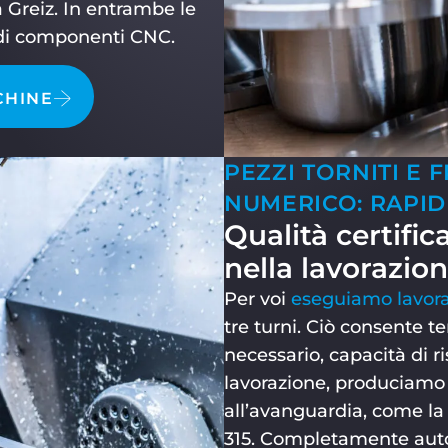
Greiz. In entrambe le
i componenti CNC.
CHINE
PEZZI TORNITI E 
NUMERICO: RAPIDI
Qualità certifi
nella lavorazi
Per voi
eseguiamo
lavor
tre turni. Ciò consente te
necessario, capacità di r
lavorazione, produciamo
all’avanguardia, come l
315. Completamente auto