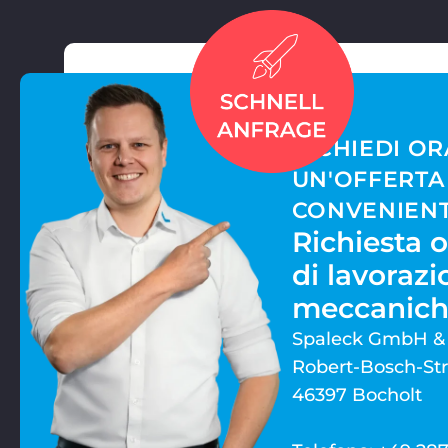
RICHIEDI OR
UN'OFFERTA
CONVENIEN
Richiesta o
di lavorazi
meccanic
Spaleck GmbH &
Robert-Bosch-Str
46397 Bocholt