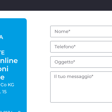
A
TE
nline
oni
he
 Co KG
. 15