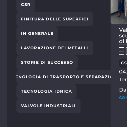
CSR
FINITURA DELLE SUPERFICI
Val
IN GENERALE
sc
di
LAVORAZIONE DEI METALLI
STORIE DI SUCCESSO
C
04
TECNOLOGIA DI TRASPORTO E SEPARAZIONE
Tem
Da
TECNOLOGIA IDRICA
CO
VALVOLE INDUSTRIALI