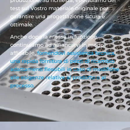
produzione. Su richiesta, effettuiamo dei
test sul Vostro materiale originale per
garantire una progettazione sicura e
ottimale.
Anche dopo la messa in funzione
continuiamo ad affiancarvi in modo
affidabile,
fornendovi assistenza tecnica,
una rapida fornitura di pezzi di ricambio
e
adattamenti flessibili in caso di modifiche
alle esigenze relative al prodotto o al
processo.