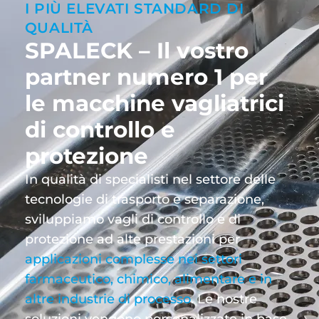
I PIÙ ELEVATI STANDARD DI
QUALITÀ
SPALECK – Il vostro
partner numero 1 per
le macchine vagliatrici
di controllo e
protezione
In qualità di specialisti nel settore delle
tecnologie di trasporto e separazione,
sviluppiamo vagli di controllo e di
protezione ad alte prestazioni per
applicazioni complesse nei settori
farmaceutico, chimico, alimentare e in
altre industrie di processo
. Le nostre
soluzioni vengono personalizzate in base