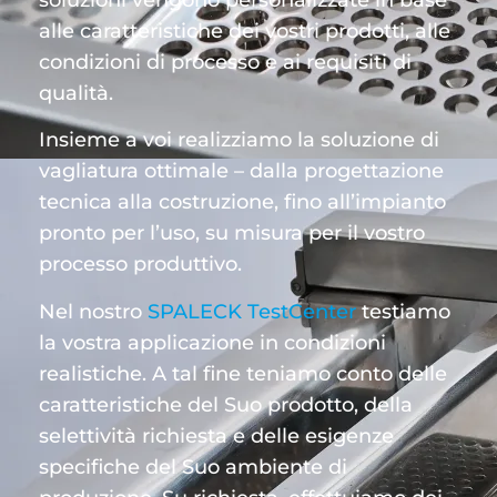
alle caratteristiche dei vostri prodotti, alle
condizioni di processo e ai requisiti di
qualità.
Insieme a voi realizziamo la soluzione di
vagliatura ottimale – dalla progettazione
tecnica alla costruzione, fino all’impianto
pronto per l’uso, su misura per il vostro
processo produttivo.
Nel nostro
SPALECK TestCenter
testiamo
la vostra applicazione in condizioni
realistiche. A tal fine teniamo conto delle
caratteristiche del Suo prodotto, della
selettività richiesta e delle esigenze
specifiche del Suo ambiente di