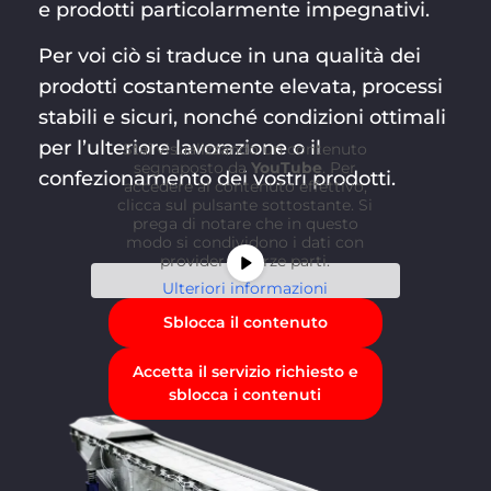
e prodotti particolarmente impegnativi.
Per voi ciò si traduce in una qualità dei
prodotti costantemente elevata, processi
stabili e sicuri, nonché condizioni ottimali
per l’ulteriore lavorazione o il
Stai visualizzando un contenuto
segnaposto da
YouTube
. Per
confezionamento dei vostri prodotti.
accedere al contenuto effettivo,
clicca sul pulsante sottostante. Si
prega di notare che in questo
modo si condividono i dati con
provider di terze parti.
Ulteriori informazioni
Sblocca il contenuto
Accetta il servizio richiesto e
sblocca i contenuti