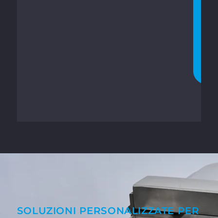
H
A
T
T
A
T
E
O
R
A
SOLUZIONI PERSONALIZZATE PER