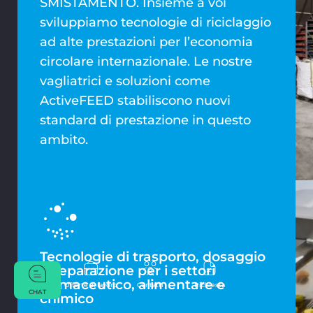
SMISTAMENTO. Insieme a voi
sviluppiamo tecnologie di riciclaggio
ad alte prestazioni per l’economia
circolare internazionale. Le nostre
vagliatrici e soluzioni come
ActiveFEED stabiliscono nuovi
standard di prestazione in questo
ambito.
Tecnologie di trasporto, dosaggio
e separazione per i settori
farmaceutico, alimentare e
Offerte di lavoro
Contatti
Richiesta
CHAT
chimico