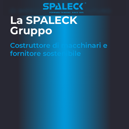
CI IMPEGNIAMO PER IL FUTURO
La SPALECK
Gruppo
Costruttore di macchinari e
fornitore sostenibile