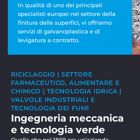
In qualità di uno dei principali
specialisti europei nel settore della
finitura delle superfici, vi offriamo
servizi di galvanoplastica e di
levigatura a contratto.
RICICLAGGIO | SETTORE
FARMACEUTICO, ALIMENTARE E
CHIMICO | TECNOLOGIA IDRICA |
VALVOLE INDUSTRIALI E
TECNOLOGIA DEI FUMI
Ingegneria meccanica
e tecnologia verde
Quella che nel 1869 era un’azienda