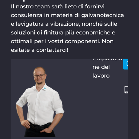
Il nostro team sarà lieto di fornirvi
consulenza in materia di galvanotecnica
e levigatura a vibrazione, nonché sulle
soluzioni di finitura più economiche e
MARTIN
Resti
+
SCHRAM
ottimali per i vostri componenti. Non
conta
4
M
esitate a contattarci!
9
Preparazio
3
ne del
6
lavoro
6
1
6
1
0
8
-
1