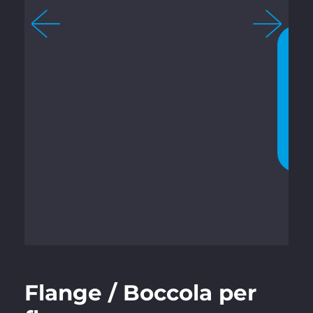
4
C
H
A
T
T
A
T
E
O
R
A
Flange / Boccola per