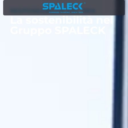
RESPONSABILITÀ DAL 1869.
La sostenibilità nel
Gruppo SPALECK