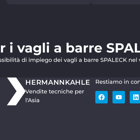
er i vagli a barre SP
ssibilità di impiego dei vagli a barre SPALECK nel 
HERMANN
KAHLE
Restiamo in con
Vendite tecniche per
l'Asia