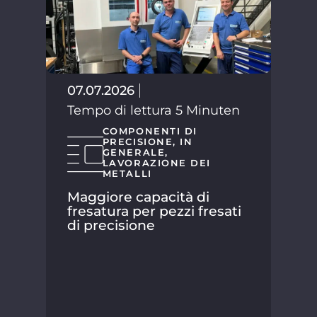
02.
Tem
07.07.2026
Tempo di lettura 5 Minuten
COMPONENTI DI
PRECISIONE
,
IN
GENERALE
,
LAVORAZIONE DEI
METALLI
Maggiore capacità di
fresatura per pezzi fresati
di precisione
SPA
suo
la 