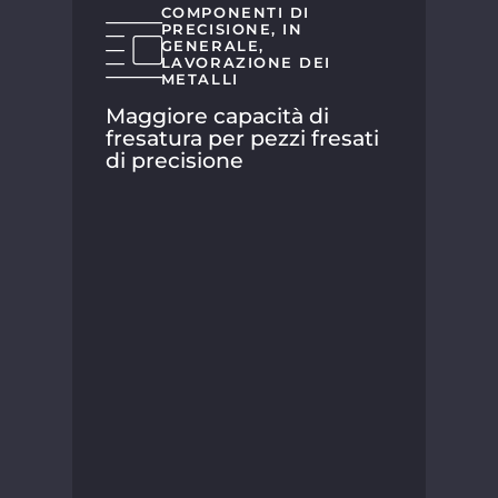
COMPONENTI DI
PRECISIONE
,
IN
GENERALE
,
LAVORAZIONE DEI
METALLI
Maggiore capacità di
Gio
fresatura per pezzi fresati
di 
di precisione