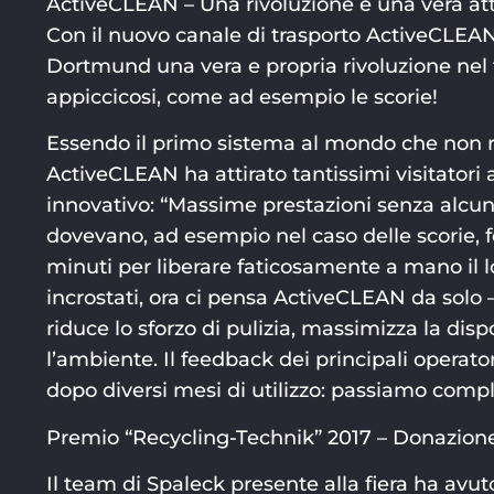
ActiveCLEAN – Una rivoluzione e una vera att
Con il nuovo canale di trasporto ActiveCLEAN
Dortmund una vera e propria rivoluzione nel 
appiccicosi, come ad esempio le scorie!
Essendo il primo sistema al mondo che non ric
ActiveCLEAN ha attirato tantissimi visitatori 
innovativo: “Massime prestazioni senza alcuno 
dovevano, ad esempio nel caso delle scorie, f
minuti per liberare faticosamente a mano il l
incrostati, ora ci pensa ActiveCLEAN da solo 
riduce lo sforzo di pulizia, massimizza la disp
l’ambiente. Il feedback dei principali operator
dopo diversi mesi di utilizzo: passiamo co
Premio “Recycling-Technik” 2017 – Donazione
Il team di Spaleck presente alla fiera ha avu