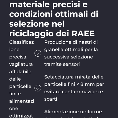
materiale precisi e
condizioni ottimali di
selezione nel
riciclaggio dei RAEE
Classificaz
Produzione di nastri di
ione
granella ottimali per la
precisa,
successiva selezione
vagliatura
tramite sensori
affidabile
Setacciatura mirata delle
delle
particelle fini < 8 mm per
particelle
evitare contaminazioni e
fini e
scarti
alimentazi
one
Alimentazione uniforme
ottimizzat