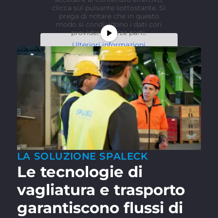
clicca sul pulsante sottostante. Si
prega di notare che in questo
modo si condividono i dati con
provider di terze parti.
Ulteriori informazioni
Sblocca il contenuto
Accetta il servizio richiesto e
sblocca i contenuti
LA SOLUZIONE SPALECK
Le tecnologie di
vagliatura e trasporto
garantiscono flussi di