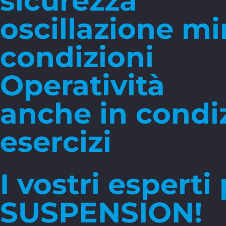
sicurezza
oscillazione m
condizioni
Operatività
anche in condiz
esercizi
I vostri espert
SUSPENSION!