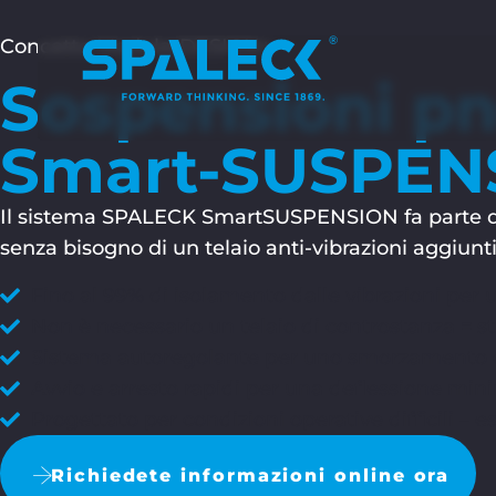
Concetto ModularDESIGN+
Sospensioni pn
Smart-SUSPEN
Il sistema SPALECK SmartSUSPENSION fa parte del 
senza bisogno di un telaio anti-vibrazioni aggiunti
Fino al 99% di isolamento dalle vibrazioni per 
Non è necessario un telaio di controstanza = str
Sistema autoregolante per uno smorzamento o
Avvio e arresto rapidi per una deflessione minim
Progettato per condizioni operative difficili – 
Richiedete informazioni online ora