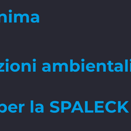
inima
ioni ambientali 
i per la SPALEC