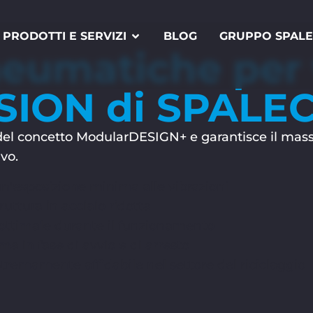
PRODOTTI E SERVIZI
BLOG
GRUPPO SPAL
eumatiche per v
SION di SPALE
concetto ModularDESIGN+ e garantisce il massimo 
vo.
un'esposizione minima alle vibrazioni
uttura in acciaio ridotta
ttimale durante il funzionamento
a in fase di avvio e di arresto
estremamente affidabile nel settore del riciclaggio