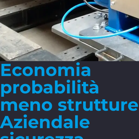
Economia
probabilità
meno strutture 
Aziendale