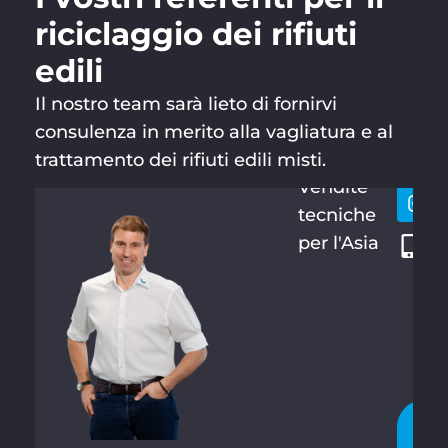
riciclaggio dei rifiuti
edili
Il nostro team sarà lieto di fornirvi
HERMAN
Resti
+
N
consulenza in merito alla vagliatura e al
conta
6
KAHLE
trattamento dei rifiuti edili misti.
6
Vendite
2
tecniche
0
per l'Asia
5
8
9
8
9
1
C
H