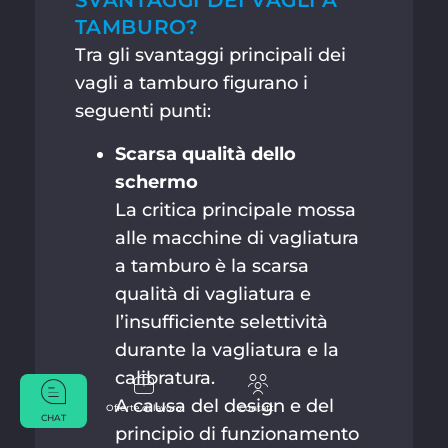
SVANTAGGI DEI VAGLI A
TAMBURO?
Tra gli svantaggi principali dei
vagli a tamburo figurano i
seguenti punti:
Scarsa qualità dello
schermo
La critica principale mossa
alle macchine di vagliatura
a tamburo è la scarsa
qualità di vagliatura e
l’insufficiente selettività
durante la vagliatura e la
calibratura.
A causa del design e del
Offerte di lavoro
Contatti
CHAT
principio di funzionamento