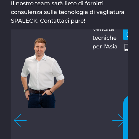
Il nostro team sarà lieto di fornirti
HERMAN
Resti
+
N
consulenza sulla tecnologia di vagliatura
conta
6
KAHLE
SPALECK. Contattaci pure!
6
Vendite
2
tecniche
0
per l'Asia
5
8
9
8
9
1
C
H
A
T
T
A
T
E