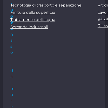
1
Tecnologia di trasporto e separazione
Produ
8
Finitura della superficie
Lavor
6
galva
Trattamento dell'acqua
9
Rile
Serrande industriali
U
n
a
s
o
l
i
d
a
i
m
p
r
e