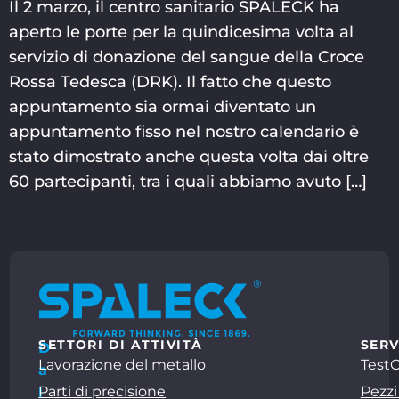
Il 2 marzo, il centro sanitario SPALECK ha
aperto le porte per la quindicesima volta al
servizio di donazione del sangue della Croce
Rossa Tedesca (DRK). Il fatto che questo
appuntamento sia ormai diventato un
appuntamento fisso nel nostro calendario è
stato dimostrato anche questa volta dai oltre
60 partecipanti, tra i quali abbiamo avuto […]
SETTORI DI ATTIVITÀ
SERV
D
Lavorazione del metallo
Test
a
Parti di precisione
Pezzi
l