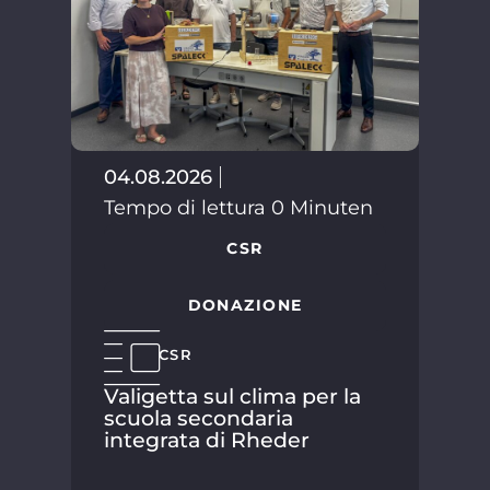
02.
Tem
04.08.2026
Tempo di lettura 0 Minuten
CSR
DONAZIONE
CSR
Valigetta sul clima per la
scuola secondaria
integrata di Rheder
SPA
suo