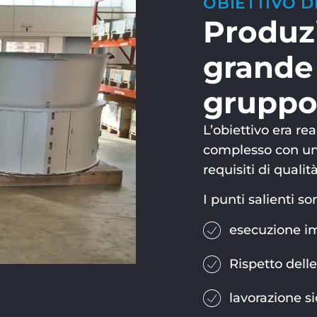
OBIETTIVO 
Produz
grande
gruppo
L’obiettivo era r
complesso con una 
requisiti di qualità
I punti salienti son
esecuzione im
Rispetto delle
lavorazione si