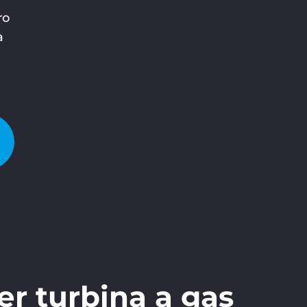
ro
à
er turbina a gas