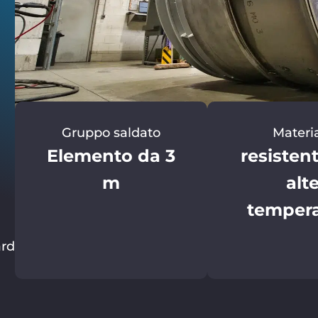
Gruppo saldato
Materi
Elemento da 3
resistent
m
alt
temper
ard