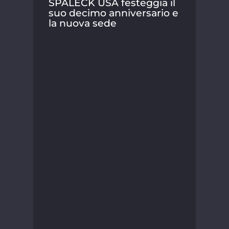
SPALECK USA festeggia il
vagl
suo decimo anniversario e
la nuova sede