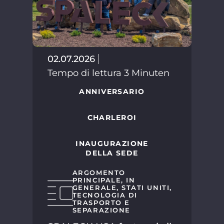
02.07.2026
02.
Tempo di lettura 3 Minuten
Tem
ANNIVERSARIO
CHARLEROI
INAUGURAZIONE
DELLA SEDE
ARGOMENTO
PRINCIPALE
,
IN
GENERALE
,
STATI UNITI
,
TECNOLOGIA DI
LIB
TRASPORTO E
SEPARAZIONE
per
di 