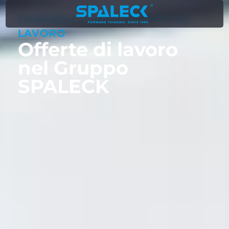
CARRIERA E OPPORTUNITÀ DI
LAVORO
Offerte di lavoro
nel Gruppo
SPALECK