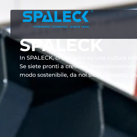
CARRIERA E OPPORTUNITÀ DI 
Offerte di la
SPALECK
In SPALECK, ci basiamo su una cultura azien
Se siete pronti a crescere professionalment
modo sostenibile, da noi siete nel posto gi