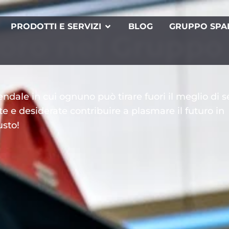
LAVORO
PRODOTTI E SERVIZI
BLOG
GRUPPO SPA
voro nel Gruppo
dale in cui ognuno può tirare fuori il meglio di s
e e desiderate contribuire a plasmare il futuro in
usto!