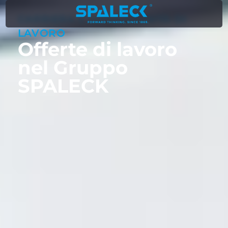
CARRIERA E OPPORTUNITÀ DI
LAVORO
Offerte di lavoro
nel Gruppo
SPALECK