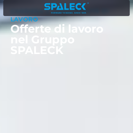
CARRIERA E OPPORTUNITÀ DI
LAVORO
Offerte di lavoro
nel Gruppo
SPALECK