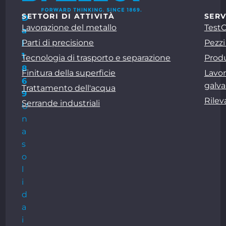
SETTORI DI ATTIVITÀ
SERV
D
Lavorazione del metallo
Test
a
Parti di precisione
Pezzi
l
1
Tecnologia di trasporto e separazione
Produ
8
Finitura della superficie
Lavor
6
galva
Trattamento dell'acqua
9
Rile
Serrande industriali
U
n
a
s
o
l
i
d
a
i