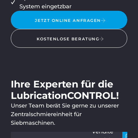
System eingetzbar
JETZT ONLINE ANFRAGEN
KOSTENLOSE BERATUNG
Ihre Experten für die
Lubrication­CONTROL!
Unser Team berät Sie gerne zu unserer
HERMAN
Resti
+
N
Zentralschmiereinheit für
conta
6
KAHLE
Siebmaschinen.
6
Vendite
2