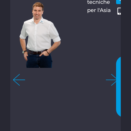
tecniche
0
per l'Asia
5
8
9
8
9
1
C
H
A
T
T
A
T
E
O
R
A