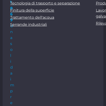
1
Tecnologia di trasporto e separazione
Produ
8
Finitura della superficie
Lavor
6
galva
Trattamento dell'acqua
9
Rile
Serrande industriali
U
n
a
s
o
l
i
d
a
i
m
p
r
e