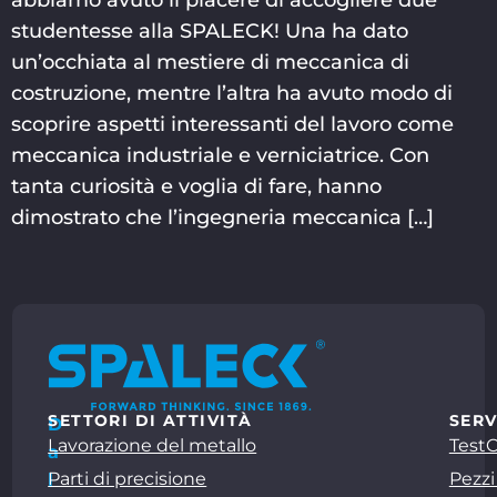
abbiamo avuto il piacere di accogliere due
studentesse alla SPALECK! Una ha dato
un’occhiata al mestiere di meccanica di
costruzione, mentre l’altra ha avuto modo di
scoprire aspetti interessanti del lavoro come
meccanica industriale e verniciatrice. Con
tanta curiosità e voglia di fare, hanno
dimostrato che l’ingegneria meccanica […]
SETTORI DI ATTIVITÀ
SERV
D
Lavorazione del metallo
Test
a
Parti di precisione
Pezzi
l