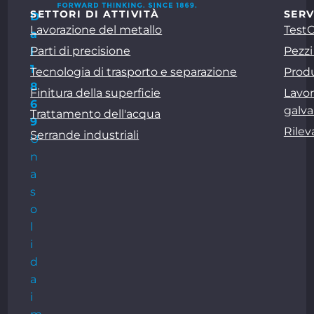
SETTORI DI ATTIVITÀ
SERV
D
Lavorazione del metallo
Test
a
Parti di precisione
Pezzi
l
1
Tecnologia di trasporto e separazione
Produ
8
Finitura della superficie
Lavor
6
galva
Trattamento dell'acqua
9
Rile
Serrande industriali
U
n
a
s
o
l
i
d
a
i