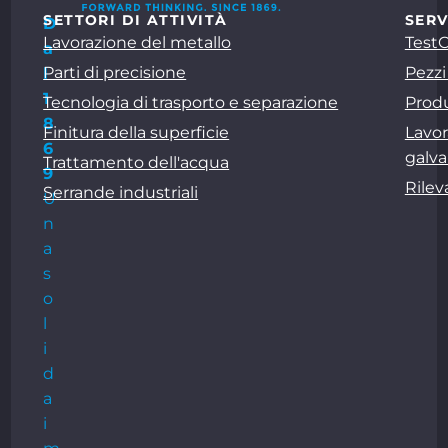
SETTORI DI ATTIVITÀ
SERV
D
Lavorazione del metallo
Test
a
Parti di precisione
Pezzi
l
1
Tecnologia di trasporto e separazione
Produ
8
Finitura della superficie
Lavor
6
galva
Trattamento dell'acqua
9
Rile
Serrande industriali
U
n
a
s
o
l
i
d
a
i