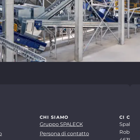
CHI SIAMO
CI CON
Gruppo SPALECK
Spaleck
Robert-
o
Persona di contatto
46397 B