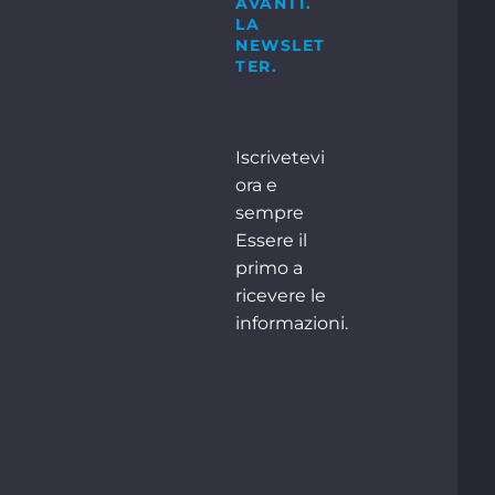
AVANTI.
LA
+49 2871 2134 – 0
o:
NEWSLET
TER.
CONTATTI
Iscrivetevi
ora e
sempre
Essere il
primo a
ricevere le
informazioni.