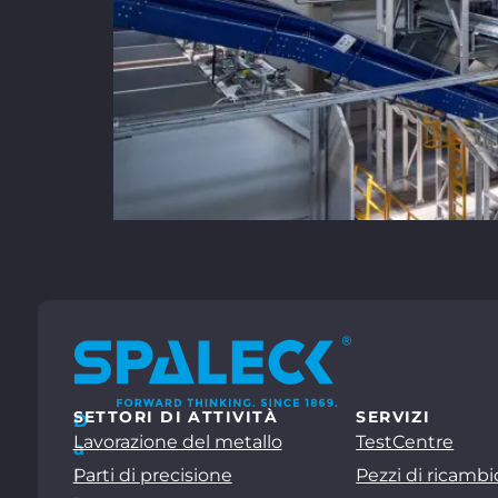
SETTORI DI ATTIVITÀ
SERVIZI
D
Lavorazione del metallo
TestCentre
a
Parti di precisione
Pezzi di ricambi
l