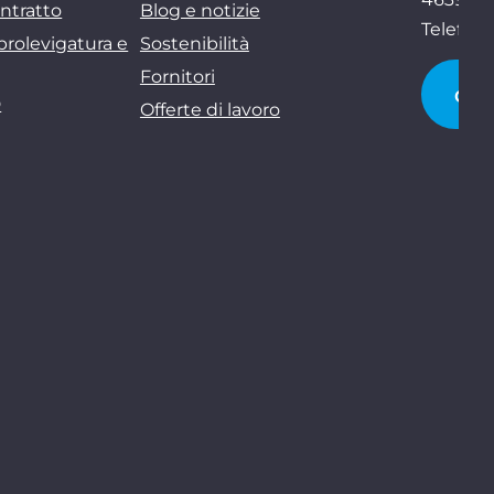
ntratto
Blog e notizie
Telefon
brolevigatura e
Sostenibilità
Fornitori
CI 
D
Offerte di lavoro