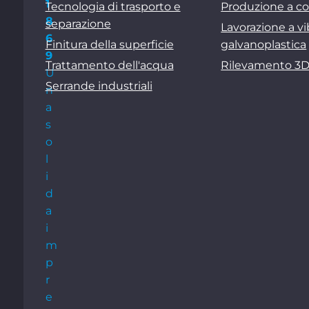
1
Tecnologia di trasporto e
Produzione a co
8
separazione
Lavorazione a vi
6
Finitura della superficie
galvanoplastica
9
Trattamento dell'acqua
Rilevamento 3
U
Serrande industriali
n
a
s
o
l
i
d
a
i
m
p
r
e