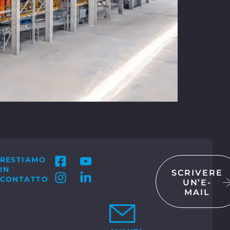
RESTIAMO
IN
SCRIVERE
CONTATTO
UN’E-
MAIL
TATTI
 GmbH & Co. KG
Bosch-Str. 15
ocholt