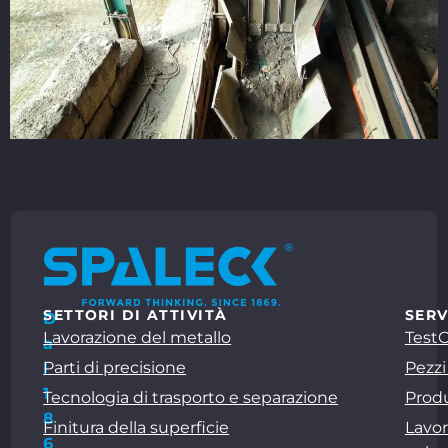
SETTORI DI ATTIVITÀ
SERV
D
Lavorazione del metallo
Test
a
Parti di precisione
Pezzi
l
1
Tecnologia di trasporto e separazione
Produ
8
Finitura della superficie
Lavor
6