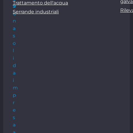
galva
Trattamento dell'acqua
9
Rile
Serrande industriali
U
n
a
s
o
l
i
d
a
i
m
p
r
e
s
a
a