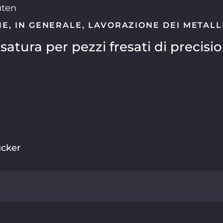
uten
NE
,
IN GENERALE
,
LAVORAZIONE DEI METALL
satura per pezzi fresati di precisi
cker