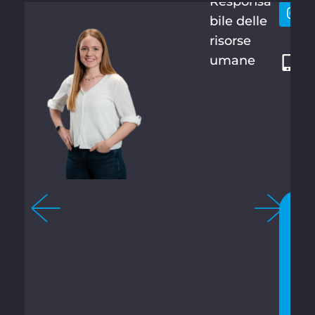
Responsa
2
bile delle
8
risorse
7
umane
1
2
1
3
4
-
0
C
H
A
T
T
A
T
E
O
R