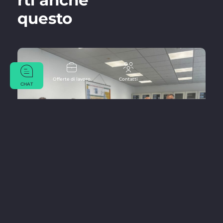
rti anche
questo
Offerte di lavoro
Contatti
CHAT
04.08.2026