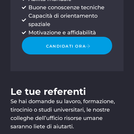
Buone conoscenze tecniche
Capacità di orientamento
spaziale
Motivazione e affidabilità
CANDIDATI ORA
Le tue referenti
Se hai domande su lavoro, formazione,
tirocinio o studi universitari, le nostre
EMMA
Resti
+
BENNIN
colleghe dell’ufficio risorse umane
conta
4
G
saranno liete di aiutarti.
9