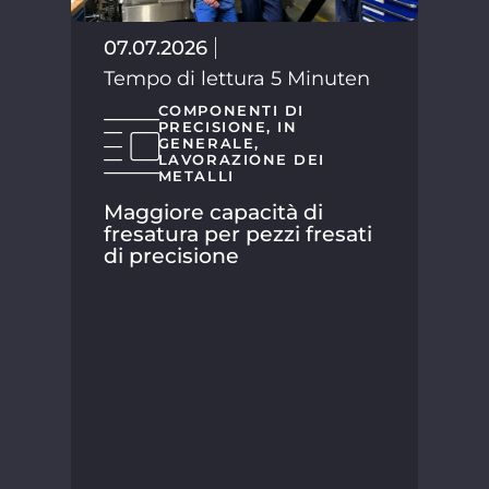
Tem
07.07.2026
Tempo di lettura 5 Minuten
COMPONENTI DI
PRECISIONE
,
IN
GENERALE
,
LAVORAZIONE DEI
METALLI
Maggiore capacità di
fresatura per pezzi fresati
di precisione
SPA
suo
la 