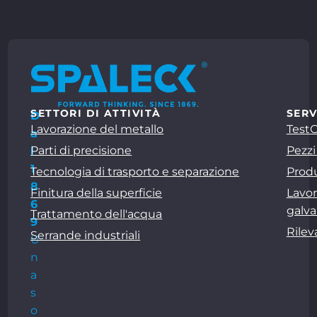
SETTORI DI ATTIVITÀ
SERV
D
Lavorazione del metallo
Test
a
Parti di precisione
Pezzi
l
1
Tecnologia di trasporto e separazione
Produ
8
Finitura della superficie
Lavor
6
galva
Trattamento dell'acqua
9
Rile
Serrande industriali
U
n
a
s
o