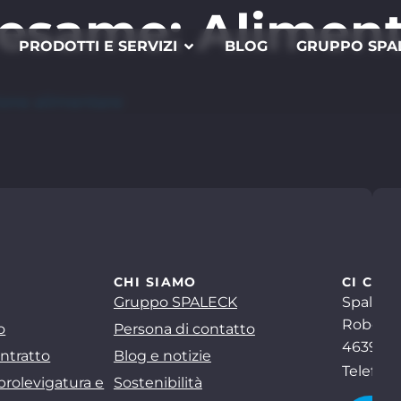
'esame:
Aliment
PRODOTTI E SERVIZI
BLOG
GRUPPO SPA
zione alimentare
CHI SIAMO
CI CON
Gruppo SPALECK
Spaleck
Robert-
o
Persona di contatto
46397 B
ntratto
Blog e notizie
Telefon
brolevigatura e
Sostenibilità