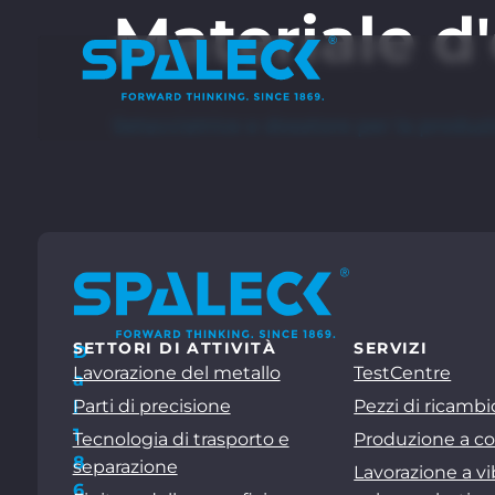
Materiale d
Setacciatrice e dosatore per la produ
SETTORI DI ATTIVITÀ
SERVIZI
D
Lavorazione del metallo
TestCentre
a
Parti di precisione
Pezzi di ricambi
l
1
Tecnologia di trasporto e
Produzione a co
8
separazione
Lavorazione a vi
6