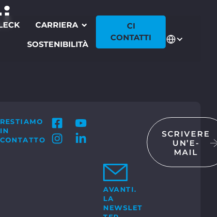
i
LECK
CARRIERA
CI
CONTATTI
SOSTENIBILITÀ
RESTIAMO
IN
SCRIVERE
CONTATTO
UN’E-
MAIL
TATTI
 GmbH & Co. KG
Bosch-Str. 15
ocholt
AVANTI.
LA
+49 2871 2134 – 0
o:
NEWSLET