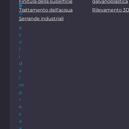
Finitura della superficie
galvanoplastica
9
Trattamento dell'acqua
Rilevamento 3
U
Serrande industriali
n
a
s
o
l
i
d
a
i
m
p
r
e
s
a
a