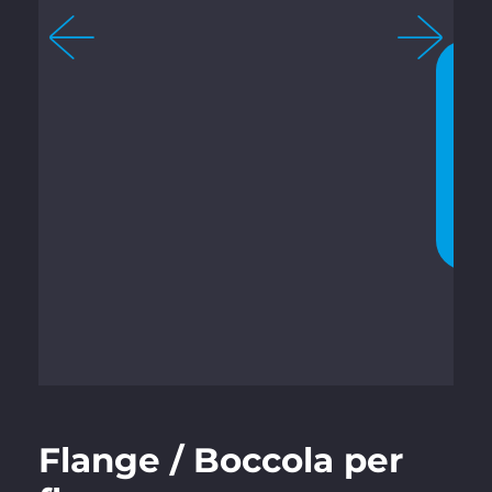
4
C
H
A
T
T
A
T
E
O
R
A
Flange / Boccola per