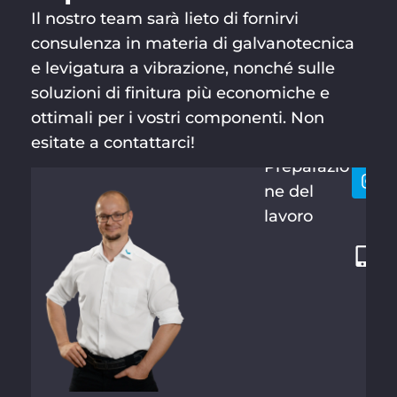
Il nostro team sarà lieto di fornirvi
consulenza in materia di galvanotecnica
e levigatura a vibrazione, nonché sulle
soluzioni di finitura più economiche e
MARTIN
Resti
+
SCHRAM
ottimali per i vostri componenti. Non
conta
4
M
esitate a contattarci!
9
Preparazio
3
ne del
6
lavoro
6
1
6
1
0
8
-
1