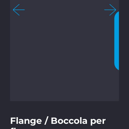
4
C
H
A
T
T
A
T
E
O
R
A
Flange / Boccola per