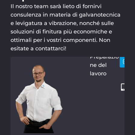
Il nostro team sarà lieto di fornirvi
consulenza in materia di galvanotecnica
e levigatura a vibrazione, nonché sulle
soluzioni di finitura più economiche e
MARTIN
Resti
+
SCHRAM
ottimali per i vostri componenti. Non
conta
4
M
esitate a contattarci!
9
Preparazio
3
ne del
6
lavoro
6
1
6
1
0
8
-
1