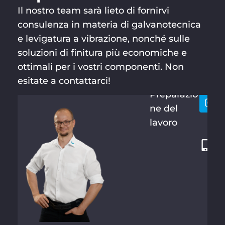
Il nostro team sarà lieto di fornirvi
consulenza in materia di galvanotecnica
e levigatura a vibrazione, nonché sulle
soluzioni di finitura più economiche e
MARTIN
Resti
+
SCHRAM
ottimali per i vostri componenti. Non
conta
4
M
esitate a contattarci!
9
Preparazio
3
ne del
6
lavoro
6
1
6
1
0
8
-
1