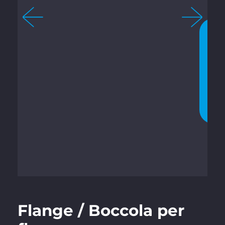
4
C
H
A
T
T
A
T
E
O
R
A
Flange / Boccola per