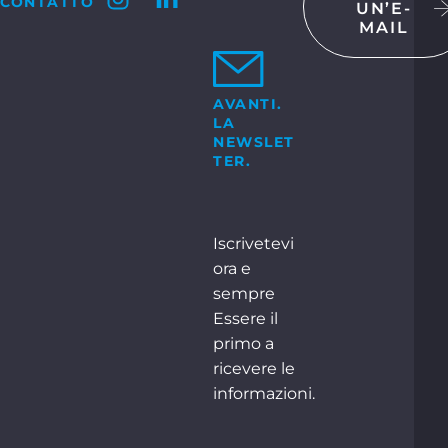
CONTATTO
UN’E-
MAIL
TATTI
 GmbH & Co. KG
Bosch-Str. 15
ocholt
AVANTI.
LA
+49 2871 2134 – 0
o:
NEWSLET
TER.
CONTATTI
Iscrivetevi
ora e
sempre
Essere il
primo a
ricevere le
informazioni.