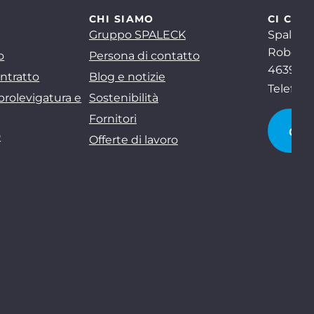
CHI SIAMO
CI CON
Gruppo SPALECK
Spaleck
Robert-
o
Persona di contatto
46397 B
ntratto
Blog e notizie
Telefon
brolevigatura e
Sostenibilità
Fornitori
CI 
D
Offerte di lavoro