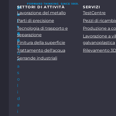
SETTORI DI ATTIVITÀ
SERVIZI
D
Lavorazione del metallo
TestCentre
a
Parti di precisione
Pezzi di ricambi
l
1
Tecnologia di trasporto e
Produzione a co
8
separazione
Lavorazione a vi
6
Finitura della superficie
galvanoplastica
9
Trattamento dell'acqua
Rilevamento 3
U
Serrande industriali
n
a
s
o
l
i
d
a
i