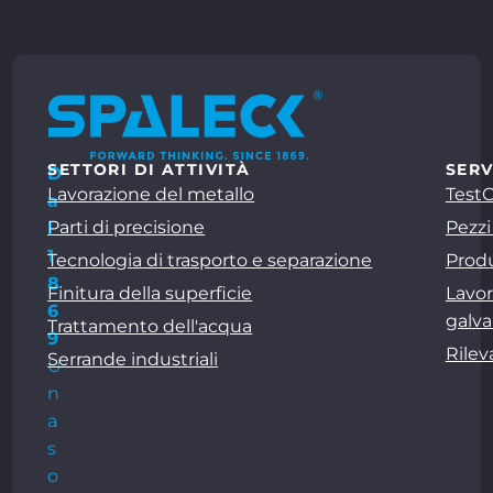
SETTORI DI ATTIVITÀ
SERV
D
Lavorazione del metallo
Test
a
Parti di precisione
Pezzi
l
1
Tecnologia di trasporto e separazione
Produ
8
Finitura della superficie
Lavor
6
galva
Trattamento dell'acqua
9
Rile
Serrande industriali
U
n
a
s
o