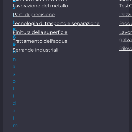
D
Lavorazione del metallo
Test
a
Parti di precisione
Pezzi
l
1
Tecnologia di trasporto e separazione
Produ
8
Finitura della superficie
Lavor
6
galva
Trattamento dell'acqua
9
Rile
Serrande industriali
U
n
a
s
o
l
i
d
a
i
m