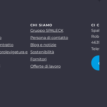
CHI SIAMO
CI CON
Gruppo SPALECK
Spaleck
Robert-
o
Persona di contatto
46397 B
ntratto
Blog e notizie
Telefon
brolevigatura e
Sostenibilità
Fornitori
CI 
D
Offerte di lavoro