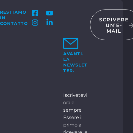
RESTIAMO
IN
SCRIVERE
CONTATTO
UN’E-
MAIL
TATTI
 GmbH & Co. KG
Bosch-Str. 15
ocholt
AVANTI.
LA
+49 2871 2134 – 0
o:
NEWSLET
TER.
CONTATTI
Iscrivetevi
ora e
sempre
Essere il
primo a
ricevere le