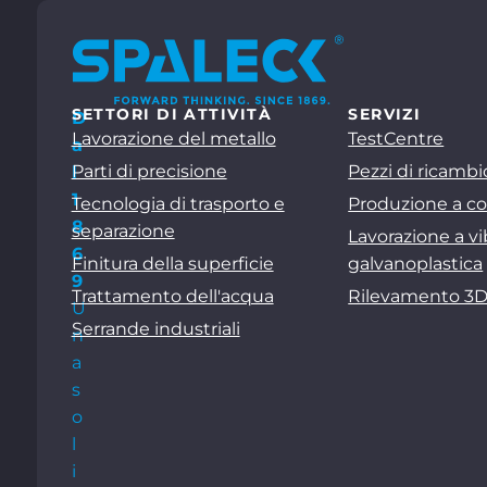
SETTORI DI ATTIVITÀ
SERVIZI
D
Lavorazione del metallo
TestCentre
a
Parti di precisione
Pezzi di ricambi
l
1
Tecnologia di trasporto e
Produzione a co
8
separazione
Lavorazione a vi
6
Finitura della superficie
galvanoplastica
9
Trattamento dell'acqua
Rilevamento 3
U
Serrande industriali
n
a
s
o
l
i